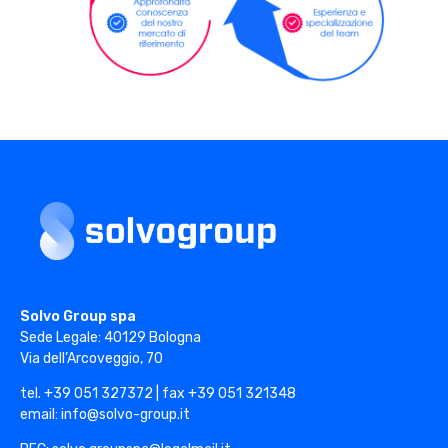
Solvo Group
Solvo Group spa
Sede Legale: 40129 Bologna
Via dell’Arcoveggio, 70
tel. +39 051 327372 | fax +39 051 321348
email: info@solvo-group.it